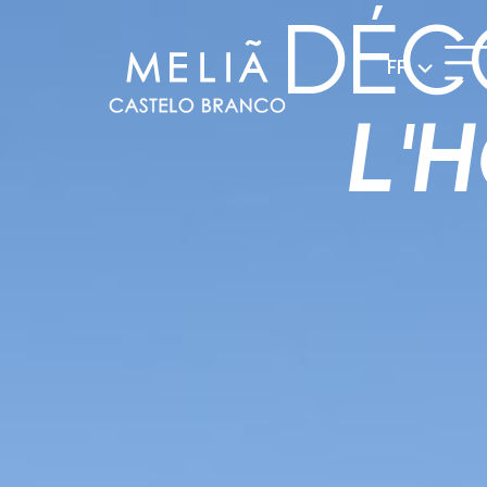
DÉC
FR
L'