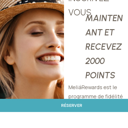
VOUS
MAINTEN
ANT ET
RECEVEZ
2000
POINTS
MeliáRewards est le
programme de fidélité
de Meliá Hotels
RÉSERVER
International qui vous
permet de bénéficier