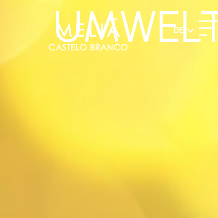
UMWELT
DE