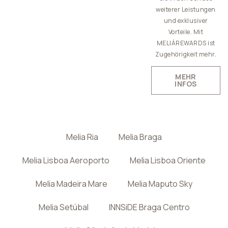
weiterer Leistungen
und exklusiver
Vorteile. Mit
MELIÁREWARDS ist
Zugehörigkeit mehr.
MEHR
INFOS
Melia Ria
Melia Braga
Melia Lisboa Aeroporto
Melia Lisboa Oriente
Melia Madeira Mare
Melia Maputo Sky
Melia Setúbal
INNSiDE Braga Centro