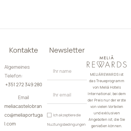
DE
Kontakte
Newsletter
Algemeines
MELIÁREWARDS ist
Telefon:
das Treueprogramm
+351 272 349 280
von Meliá Hotels
International, bei dem
Email
der Preis nur der erste
meliacastelobran
von vielen Vorteilen
und exklusiven
co@meliaportuga
Ich akzeptiere die
Angeboten ist, die Sie
l.com
Nuztungsbedingungen
genießen können.