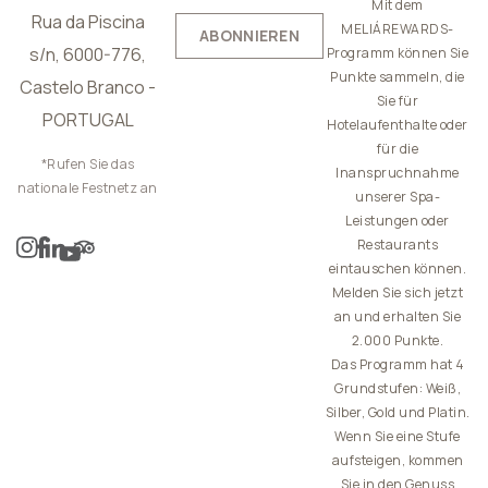
Mit dem
Rua da Piscina
MELIÁREWARDS-
ABONNIEREN
s/n, 6000-776,
Programm können Sie
Punkte sammeln, die
Castelo Branco -
Sie für
PORTUGAL
Hotelaufenthalte oder
für die
*Rufen Sie das
Inanspruchnahme
nationale Festnetz an
unserer Spa-
Leistungen oder
Restaurants
eintauschen können.
Melden Sie sich jetzt
an und erhalten Sie
2.000 Punkte.
Das Programm hat 4
Grundstufen: Weiß,
Silber, Gold und Platin.
Wenn Sie eine Stufe
aufsteigen, kommen
Sie in den Genuss