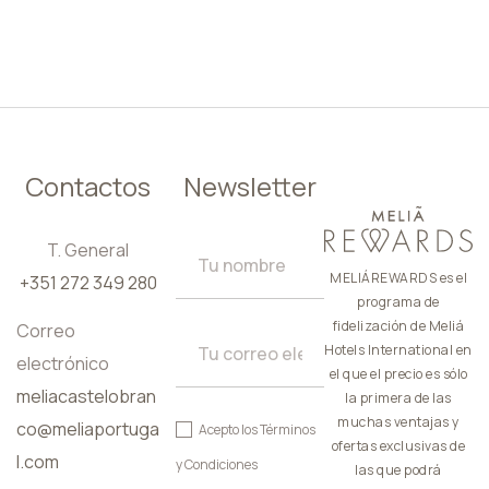
ES
Contactos
Newsletter
T. General
MELIÁREWARDS es el
+351 272 349 280
programa de
fidelización de Meliá
Correo
Hotels International en
electrónico
el que el precio es sólo
meliacastelobran
la primera de las
muchas ventajas y
co@meliaportuga
Acepto los
Términos
ofertas exclusivas de
l.com
y Condiciones
las que podrá