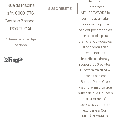
disfrutar.
Rua da Piscina
El programa
SUSCRIBETE
s/n, 6000-776,
MELIÁREWARDS le
permite acumular
Castelo Branco -
puntos que podrá
PORTUGAL
canjear por estancias
en el hotel o para
*Llamar a la red fija
disfrutar de nuestros
nacional
servicios de spa o
restaurantes.
Inscríbase ahora y
reciba 2.000 puntos.
El programa tiene 4
niveles básicos:
Blanco, Plata, Oro y
Platino. A medida que
subes de nivel, puedes
disfrutar de más
servicios y ventajas
exclusivas. Con
MELIÁREWARDS,